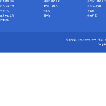
机电学院旧版
国家科学技术部
山东省科学技术
青岛市科技局
黄岛区科技局
佰腾专利检索
学校主页
科研处
教务处
正方教务系统
图书馆
泰安校区
济南校区
联系电话：0532-86057540 | 地
Copy