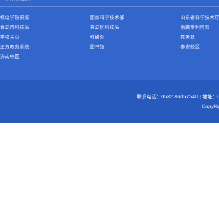
机电学院旧版
国家科学技术部
山东省科学技术
青岛市科技局
黄岛区科技局
佰腾专利检索
学校主页
科研处
教务处
正方教务系统
图书馆
泰安校区
济南校区
联系电话：0532-86057540 | 地
Copy