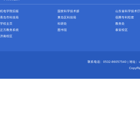
机电学院旧版
国家科学技术部
山东省科学技术
青岛市科技局
黄岛区科技局
佰腾专利检索
学校主页
科研处
教务处
正方教务系统
图书馆
泰安校区
济南校区
联系电话：0532-86057540 | 地
Copy