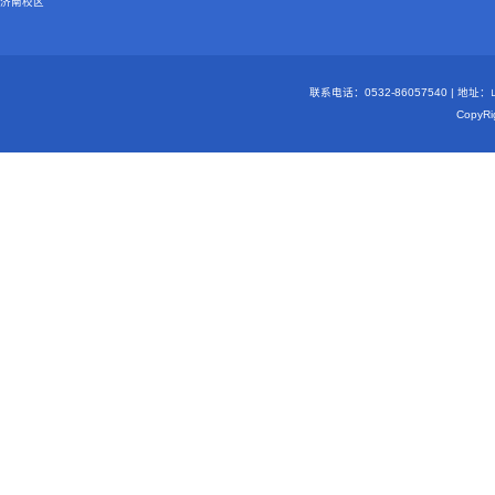
济南校区
联系电话：0532-86057540 | 地
Copy