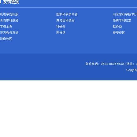
友情链接
机电学院旧版
国家科学技术部
山东省科学技术
青岛市科技局
黄岛区科技局
佰腾专利检索
学校主页
科研处
教务处
正方教务系统
图书馆
泰安校区
济南校区
联系电话：0532-86057540 | 地
Copy