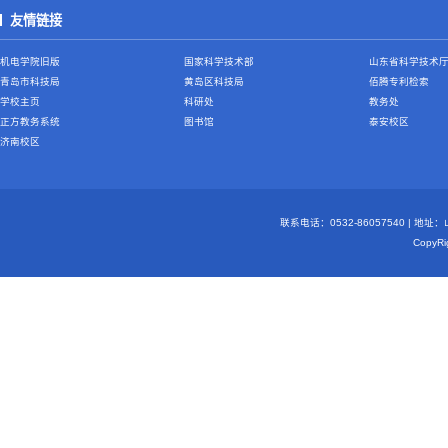
友情链接
机电学院旧版
国家科学技术部
山东省科学技术
青岛市科技局
黄岛区科技局
佰腾专利检索
学校主页
科研处
教务处
正方教务系统
图书馆
泰安校区
济南校区
联系电话：0532-86057540 | 地
Copy